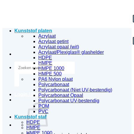
Ga
naar
inhoud
Kunststof platen
Acrylaat
Acrylaat getint
Acrylaat opaal (wit)
Acrylaat/Plexiglas® glashelder
HDPE
HMPE
Zoeken
HMPE 1000
naar:
HMPE 500
PA6 Nylon plaat
Polycarbonaat
Polycarbonaat (Niet UV-bestendig)
Login / Registreren
Polycarbonaat Opaal
Polycarbonaat UV-bestendig
POM
PVC
Kunststof staf
HDPE
HMPE
HMPE 1000