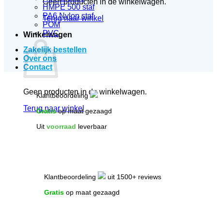
Geen producten in de winkelwagen.
HMPE 500 staf
PA6 Nylon staf
Terug naar winkel
POM
PVC
Winkelwagen
Zakelijk bestellen
Over ons
Contact
Geen producten in de winkelwagen.
Klantbeoordeling
Terug naar winkel
Gratis
op maat gezaagd
Uit
voorraad
leverbaar
Klantbeoordeling
uit 1500+ reviews
Gratis
op maat gezaagd