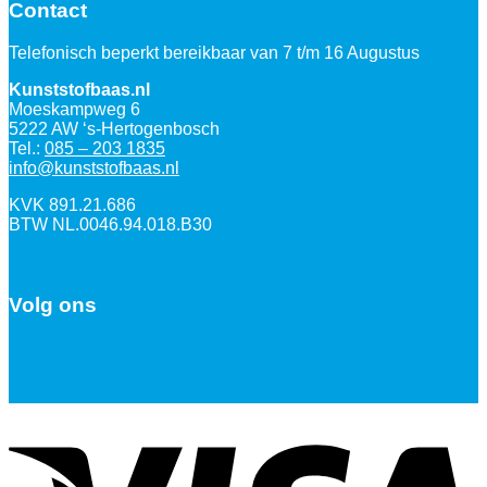
Contact
Telefonisch beperkt bereikbaar van 7 t/m 16 Augustus
Kunststofbaas.nl
Moeskampweg 6
5222 AW ‘s-Hertogenbosch
Tel.:
085 – 203 1835
info@kunststofbaas.nl
KVK 891.21.686
BTW NL.0046.94.018.B30
Volg ons
V